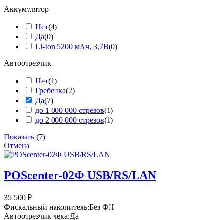
Аккумулятор
Нет
(
4
)
Да
(
0
)
Li-Ion 5200 мАч, 3,7В
(
0
)
Автоотрезчик
Нет
(
1
)
Гребенка
(
2
)
Да
(
7
)
до 1 000 000 отрезов
(
1
)
до 2 000 000 отрезов
(
1
)
Показать
(
7
)
Отмена
POScenter-02Ф USB/RS/LAN
35 500
₽
Фискальный накопитель:
Без ФН
Автоотрезчик чека:
Да