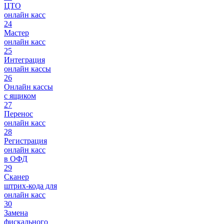
ЦТО
онлайн касс
24
Мастер
онлайн касс
25
Интеграция
онлайн кассы
26
Онлайн кассы
с ящиком
27
Перенос
онлайн касс
28
Регистрация
онлайн касс
в ОФД
29
Сканер
штрих-кода для
онлайн касс
30
Замена
фискального