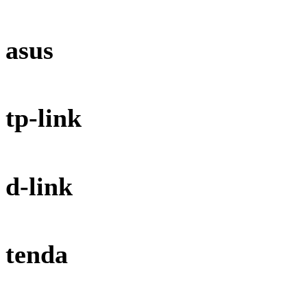
asus
tp-link
d-link
tenda