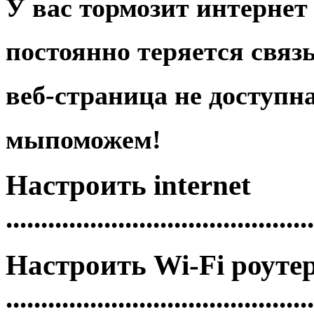
У вас
тормозит
интернет 
постоянно
теряется связ
веб-страница
не доступн
мы
поможем!
Настроить
internet
............................................
Настроить
Wi-Fi роуте
............................................