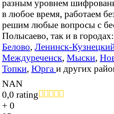
разным уровнем шифровани
в любое время, работаем
решим любые вопросы с бе
Полысаево, так и в городах
Белово
,
Ленинск-Кузнецки
Междуреченск
,
Мыски
,
Но
Топки
,
Юрга
и других райо
NAN
0,0 rating
+
0