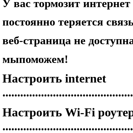
У вас
тормозит
интернет 
постоянно
теряется связ
веб-страница
не доступн
мы
поможем!
Настроить
internet
............................................
Настроить
Wi-Fi роуте
............................................