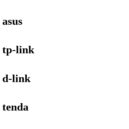
asus
tp-link
d-link
tenda