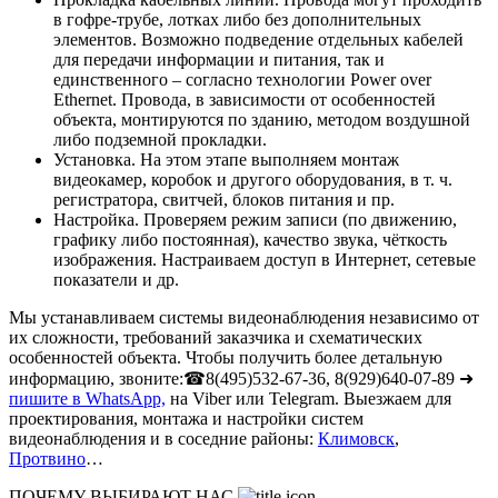
в гофре-трубе, лотках либо без дополнительных
элементов. Возможно подведение отдельных кабелей
для передачи информации и питания, так и
единственного – согласно технологии Power over
Ethernet. Провода, в зависимости от особенностей
объекта, монтируются по зданию, методом воздушной
либо подземной прокладки.
Установка. На этом этапе выполняем монтаж
видеокамер, коробок и другого оборудования, в т. ч.
регистратора, свитчей, блоков питания и пр.
Настройка. Проверяем режим записи (по движению,
графику либо постоянная), качество звука, чёткость
изображения. Настраиваем доступ в Интернет, сетевые
показатели и др.
Мы устанавливаем системы видеонаблюдения независимо от
их сложности, требований заказчика и схематических
особенностей объекта. Чтобы получить более детальную
информацию, звоните:☎8(495)532-67-36, 8(929)640-07-89 ➜
пишите в WhatsApp,
на Viber или Telegram. Выезжаем для
проектирования, монтажа и настройки систем
видеонаблюдения и в соседние районы:
Климовск
,
Протвино
…
ПОЧЕМУ ВЫБИРАЮТ НАС