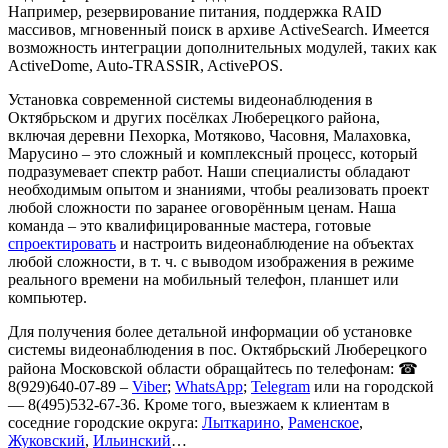
Например, резервирование питания, поддержка RAID
массивов, мгновенный поиск в архиве ActiveSearch. Имеется
возможность интеграции дополнительных модулей, таких как
ActiveDome, Auto-TRASSIR, ActivePOS.
Установка современной системы видеонаблюдения в
Октябрьском и других посёлках Люберецкого района,
включая деревни Пехорка, Мотяково, Часовня, Малаховка,
Марусино – это сложный и комплексный процесс, который
подразумевает спектр работ. Наши специалисты обладают
необходимым опытом и знаниями, чтобы реализовать проект
любой сложности по заранее оговорённым ценам. Наша
команда – это квалифицированные мастера, готовые
спроектировать
и настроить видеонаблюдение на объектах
любой сложности, в т. ч. с выводом изображения в режиме
реального времени на мобильный телефон, планшет или
компьютер.
Для получения более детальной информации об установке
системы видеонаблюдения в пос. Октябрьский Люберецкого
района Московской области обращайтесь по телефонам: ☎
8(929)640-07-89 –
Viber
;
WhatsApp
;
Telegram
или на городской
— 8(495)532-67-36. Кроме того, выезжаем к клиентам в
соседние городские округа:
Лыткарино
,
Раменское
,
Жуковский
,
Ильинский
…