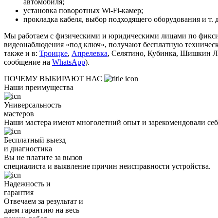
автомобиля;
установка поворотных Wi-Fi-камер;
прокладка кабеля, выбор подходящего оборудования и т. д
Мы работаем с физическими и юридическими лицами по фиксир
видеонаблюдения «под ключ», получают бесплатную техническ
также и в:
Троицке
,
Апрелевка
, Селятино, Кубинка, Шишкин Ле
сообщение на
WhatsApp
).
ПОЧЕМУ ВЫБИРАЮТ НАС
Наши преимущества
Универсальность
мастеров
Наши мастера имеют многолетний опыт и зарекомендовали себя
Бесплатный выезд
и диагностика
Вы не платите за вызов
специалиста и выявление причин неисправности устройства.
Надежность и
гарантия
Отвечаем за результат и
даем гарантию на весь