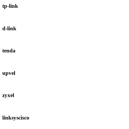
tp-link
d-link
tenda
upvel
zyxel
linksyscisco