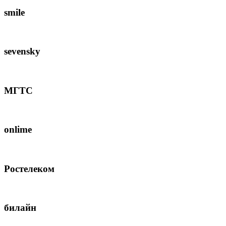
smile
sevensky
МГТС
onlime
Ростелеком
билайн